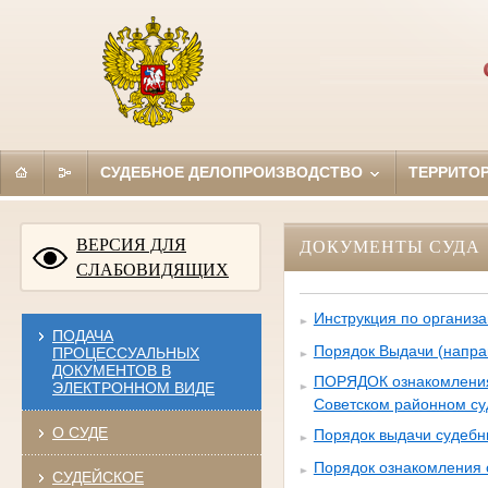
СУДЕБНОЕ ДЕЛОПРОИЗВОДСТВО
ТЕРРИТО
ВЕРСИЯ ДЛЯ
ДОКУМЕНТЫ СУДА
СЛАБОВИДЯЩИХ
Инструкция по организа
ПОДАЧА
Порядок Выдачи (напра
ПРОЦЕССУАЛЬНЫХ
ДОКУМЕНТОВ В
ПОРЯДОК ознакомления 
ЭЛЕКТРОННОМ ВИДЕ
Советском районном суд
О СУДЕ
Порядок выдачи судебны
Порядок ознакомления с
СУДЕЙСКОЕ